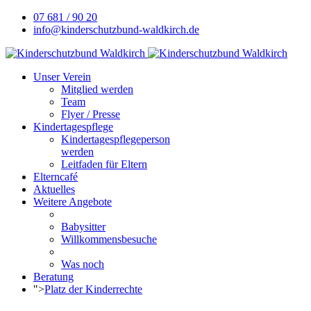
07 681 / 90 20
info@kinderschutzbund-waldkirch.de
Unser Verein
Mitglied werden
Team
Flyer / Presse
Kindertagespflege
Kindertagespflegeperson
werden
Leitfaden für Eltern
Elterncafé
Aktuelles
Weitere Angebote
Babysitter
Willkommensbesuche
Was noch
Beratung
">
Platz der Kinderrechte